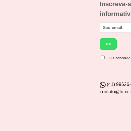
Inscreva-s
informativ
Li e concord
(41) 99626
contato@lumil