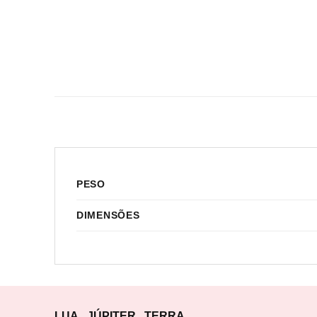
PESO
DIMENSÕES
LUA
JÚPITER
TERRA