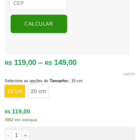
CALCULAR
Faixa
119,00
–
149,00
R$
R$
de
LIMPAR
preço:
Tamanho
:
15 cm
R$ 119,00
através
15 cm
20 cm
R$ 149,00
119,00
R$
4962 em estoque
Luminária de Lua Sem Personalização USB TOUCH quantidade