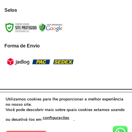
Selos
Forma de Envio
LumiLua3D - CNPJ:39.433.787/0001-10 © Todos os direitos reservados.
Utilizamos cookies para lhe proporcionar a melhor experiência
2021
no nosso site.
Você pode descobrir mais sobre quais cookies estamos usando
configurações
ou desativá-los em
.