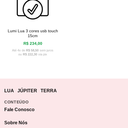
Lumi Lua 3 cores usb touch
15cm
R$
234,00
Até 4x de
R$
58,50
sem juros
ou
R$
222,30
via pix
LUA
JÚPITER
TERRA
CONTEÚDO
Fale Conosco
Sobre Nós