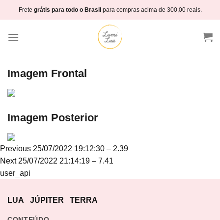
Skip
Frete
grátis para todo o Brasil
para compras acima de 300,00 reais.
to
content
Imagem Frontal
Imagem Posterior
Navegação
Previous
Previous
25/07/2022 19:12:30 – 2.39
de
Next
post:
Next
25/07/2022 21:14:19 – 7.41
Post
post:
user_api
LUA
JÚPITER
TERRA
CONTEÚDO