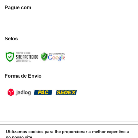
Pague com
Selos
Forma de Envio
LumiLua3D - CNPJ:39.433.787/0001-10 © Todos os direitos reservados.
Utilizamos cookies para lhe proporcionar a melhor experiência
2021
no nosso site.