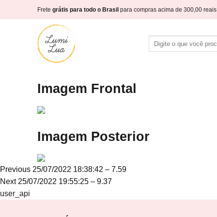
Skip
Frete
grátis para todo o Brasil
para compras acima de 300,00 reais
to
content
Pesquisar
por:
Imagem Frontal
Imagem Posterior
Navegação
Previous
Previous
25/07/2022 18:38:42 – 7.59
Next
post:
Next
25/07/2022 19:55:25 – 9.37
de
post:
user_api
Post