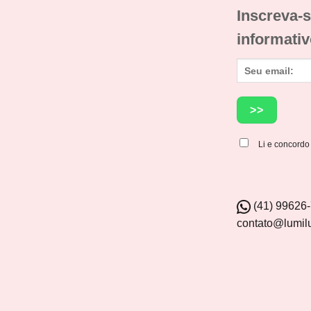
Inscreva-s
informativ
Li e concord
(41) 99626
contato@lumil