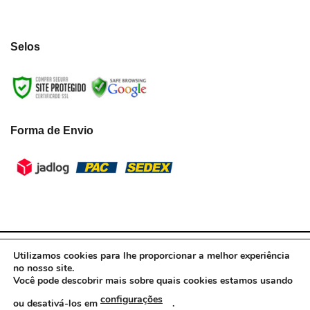
Selos
Forma de Envio
LumiLua3D - CNPJ:39.433.787/0001-10 © Todos os direitos reservados.
Utilizamos cookies para lhe proporcionar a melhor experiência
2021
no nosso site.
Você pode descobrir mais sobre quais cookies estamos usando
configurações
ou desativá-los em
.