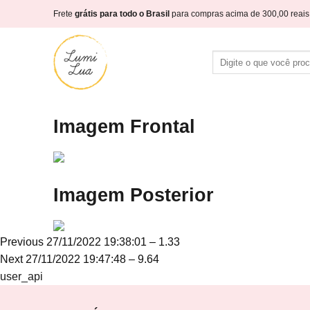
Skip
Frete
grátis para todo o Brasil
para compras acima de 300,00 reais
to
content
Pesquisar
por:
Imagem Frontal
Imagem Posterior
Navegação
Previous
Previous
27/11/2022 19:38:01 – 1.33
Next
post:
Next
27/11/2022 19:47:48 – 9.64
de
post:
user_api
Post