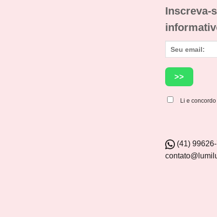
Inscreva-s
informativ
Li e concord
(41) 99626
contato@lumil