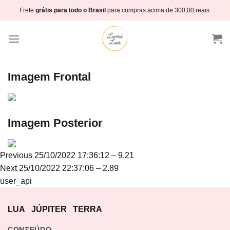
Skip
Frete
grátis para todo o Brasil
para compras acima de 300,00 reais.
to
content
Imagem Frontal
Imagem Posterior
Navegação
Previous
Previous
25/10/2022 17:36:12 – 9.21
de
Next
post:
Next
25/10/2022 22:37:06 – 2.89
Post
post:
user_api
LUA
JÚPITER
TERRA
CONTEÚDO