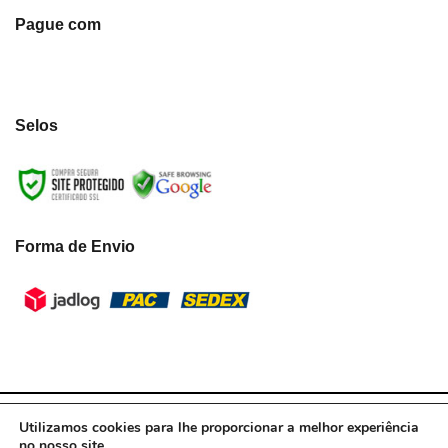
Pague com
Selos
Forma de Envio
LumiLua3D - CNPJ:39.433.787/0001-10 © Todos os direitos reservados.
Utilizamos cookies para lhe proporcionar a melhor experiência
2021
no nosso site.