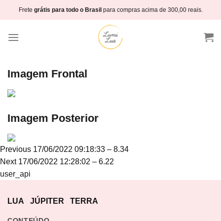
Skip
Frete
grátis para todo o Brasil
para compras acima de 300,00 reais.
to
content
Imagem Frontal
Imagem Posterior
Navegação
Previous
Previous
17/06/2022 09:18:33 – 8.34
de
Next
post:
Next
17/06/2022 12:28:02 – 6.22
Post
post:
user_api
LUA
JÚPITER
TERRA
CONTEÚDO