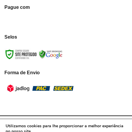
Pague com
Selos
Forma de Envio
LumiLua3D - CNPJ:39.433.787/0001-10 © Todos os direitos reservados.
Utilizamos cookies para lhe proporcionar a melhor experiência
2021
no nosso site.