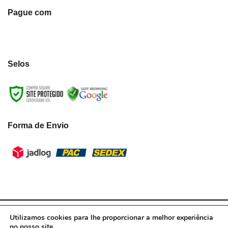
Pague com
Selos
Forma de Envio
LumiLua3D - CNPJ:39.433.787/0001-10 © Todos os direitos reservados.
Utilizamos cookies para lhe proporcionar a melhor experiência
2021
no nosso site.