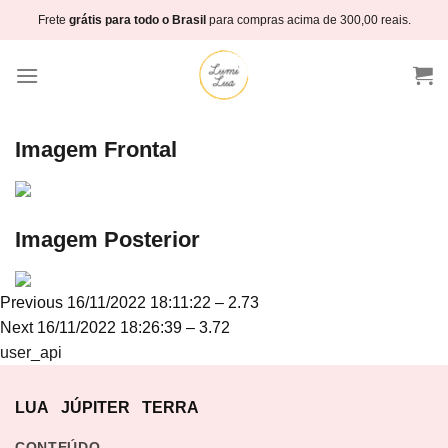
Skip
Frete
grátis para todo o Brasil
para compras acima de 300,00 reais.
to
content
Imagem Frontal
Imagem Posterior
Navegação
Previous
Previous
16/11/2022 18:11:22 – 2.73
de
Next
post:
Next
16/11/2022 18:26:39 – 3.72
Post
post:
user_api
LUA
JÚPITER
TERRA
CONTEÚDO