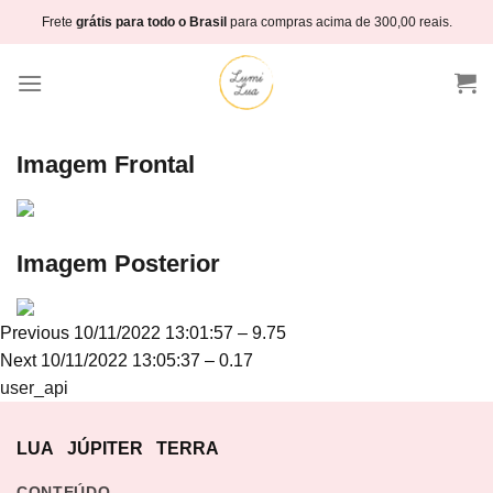
Skip
Frete
grátis para todo o Brasil
para compras acima de 300,00 reais.
to
content
Imagem Frontal
Imagem Posterior
Navegação
Previous
Previous
10/11/2022 13:01:57 – 9.75
de
Next
post:
Next
10/11/2022 13:05:37 – 0.17
Post
post:
user_api
LUA
JÚPITER
TERRA
CONTEÚDO