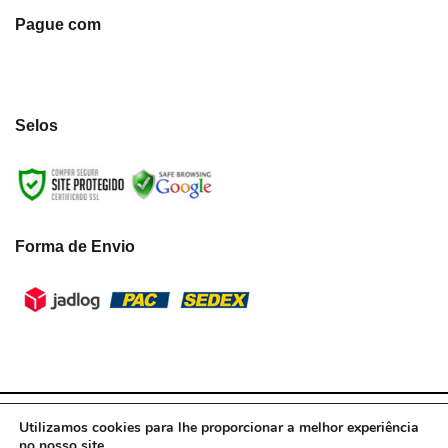
Pague com
Selos
Forma de Envio
LumiLua3D - CNPJ:39.433.787/0001-10 © Todos os direitos reservados.
Utilizamos cookies para lhe proporcionar a melhor experiência
2021
no nosso site.