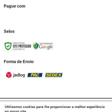
Pague com
Selos
Forma de Envio
LumiLua3D - CNPJ:39.433.787/0001-10 © Todos os direitos reservados.
Utilizamos cookies para lhe proporcionar a melhor experiência
2021
no nosso site.