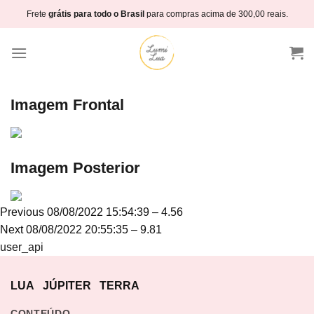
Skip
Frete
grátis para todo o Brasil
para compras acima de 300,00 reais.
to
content
Imagem Frontal
Imagem Posterior
Navegação
Previous
Previous
08/08/2022 15:54:39 – 4.56
de
Next
post:
Next
08/08/2022 20:55:35 – 9.81
Post
post:
user_api
LUA
JÚPITER
TERRA
CONTEÚDO