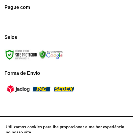
Pague com
Selos
Forma de Envio
LumiLua3D - CNPJ:39.433.787/0001-10 © Todos os direitos reservados.
Utilizamos cookies para lhe proporcionar a melhor experiência
2021
no nosso site.