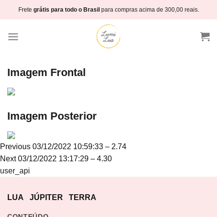
Skip
Frete
grátis para todo o Brasil
para compras acima de 300,00 reais.
to
content
Imagem Frontal
Imagem Posterior
Navegação
Previous
Previous
03/12/2022 10:59:33 – 2.74
de
Next
post:
Next
03/12/2022 13:17:29 – 4.30
Post
post:
user_api
LUA
JÚPITER
TERRA
CONTEÚDO