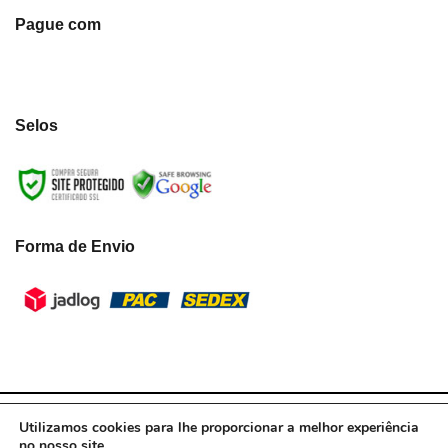
Pague com
Selos
Forma de Envio
LumiLua3D - CNPJ:39.433.787/0001-10 © Todos os direitos reservados.
Utilizamos cookies para lhe proporcionar a melhor experiência
2021
no nosso site.