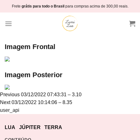
Skip
Frete
grátis para todo o Brasil
para compras acima de 300,00 reais.
to
content
Imagem Frontal
Imagem Posterior
Navegação
Previous
Previous
03/12/2022 07:43:31 – 3.10
de
Next
post:
Next
03/12/2022 10:14:06 – 8.35
Post
post:
user_api
LUA
JÚPITER
TERRA
CONTEÚDO